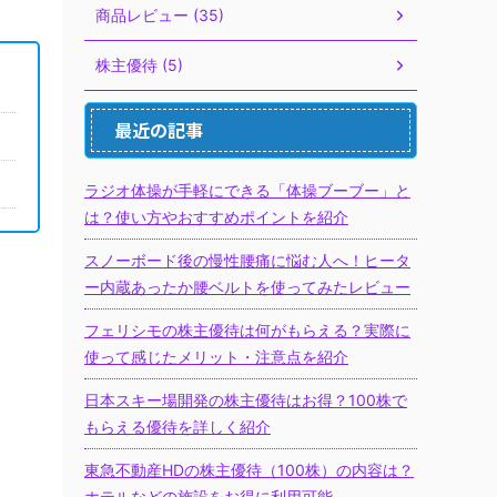
商品レビュー (35)
株主優待 (5)
最近の記事
ラジオ体操が手軽にできる「体操ブーブー」と
は？使い方やおすすめポイントを紹介
スノーボード後の慢性腰痛に悩む人へ！ヒータ
ー内蔵あったか腰ベルトを使ってみたレビュー
フェリシモの株主優待は何がもらえる？実際に
使って感じたメリット・注意点を紹介
日本スキー場開発の株主優待はお得？100株で
もらえる優待を詳しく紹介
東急不動産HDの株主優待（100株）の内容は？
ホテルなどの施設をお得に利用可能