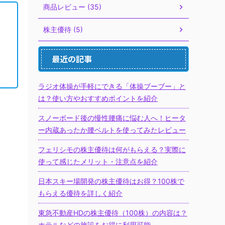
商品レビュー (35)
株主優待 (5)
最近の記事
ラジオ体操が手軽にできる「体操ブーブー」と
は？使い方やおすすめポイントを紹介
スノーボード後の慢性腰痛に悩む人へ！ヒータ
ー内蔵あったか腰ベルトを使ってみたレビュー
フェリシモの株主優待は何がもらえる？実際に
使って感じたメリット・注意点を紹介
日本スキー場開発の株主優待はお得？100株で
もらえる優待を詳しく紹介
東急不動産HDの株主優待（100株）の内容は？
ホテルなどの施設をお得に利用可能