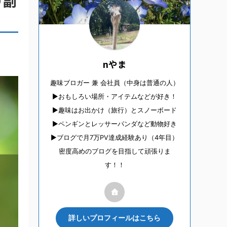
り副
nやま
趣味ブロガー 兼 会社員（中身は普通の人）
▶︎おもしろい場所・アイテムなどが好き！
▶︎趣味はお出かけ（旅行）とスノーボード
▶︎ペンギンとレッサーパンダなど動物好き
▶︎ブログで月7万PV達成経験あり（4年目）
密度高めのブログを目指して頑張りま
す！！
詳しいプロフィールはこちら