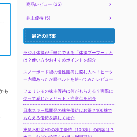
商品レビュー (35)
株主優待 (5)
最近の記事
ラジオ体操が手軽にできる「体操ブーブー」と
は？使い方やおすすめポイントを紹介
スノーボード後の慢性腰痛に悩む人へ！ヒータ
ー内蔵あったか腰ベルトを使ってみたレビュー
かも
フェリシモの株主優待は何がもらえる？実際に
使って感じたメリット・注意点を紹介
日本スキー場開発の株主優待はお得？100株で
。
もらえる優待を詳しく紹介
東急不動産HDの株主優待（100株）の内容は？
ホテルなどの施設をお得に利用可能