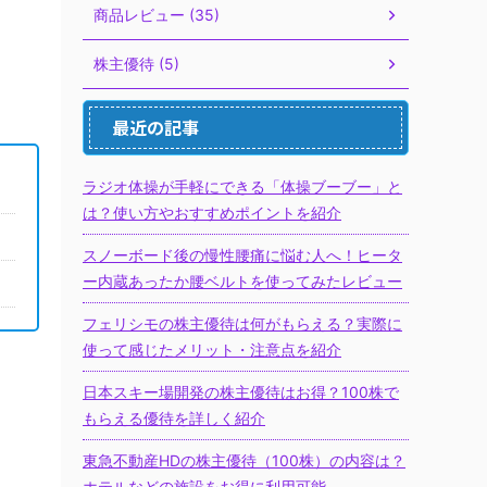
商品レビュー (35)
株主優待 (5)
最近の記事
ラジオ体操が手軽にできる「体操ブーブー」と
は？使い方やおすすめポイントを紹介
スノーボード後の慢性腰痛に悩む人へ！ヒータ
ー内蔵あったか腰ベルトを使ってみたレビュー
フェリシモの株主優待は何がもらえる？実際に
使って感じたメリット・注意点を紹介
日本スキー場開発の株主優待はお得？100株で
もらえる優待を詳しく紹介
東急不動産HDの株主優待（100株）の内容は？
ホテルなどの施設をお得に利用可能