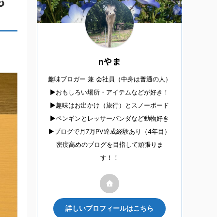
も
nやま
趣味ブロガー 兼 会社員（中身は普通の人）
▶︎おもしろい場所・アイテムなどが好き！
▶︎趣味はお出かけ（旅行）とスノーボード
▶︎ペンギンとレッサーパンダなど動物好き
▶︎ブログで月7万PV達成経験あり（4年目）
密度高めのブログを目指して頑張りま
す！！
詳しいプロフィールはこちら